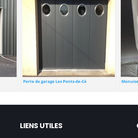
Porte de garage Les Ponts-de-Cé
Menuise
LIENS UTILES