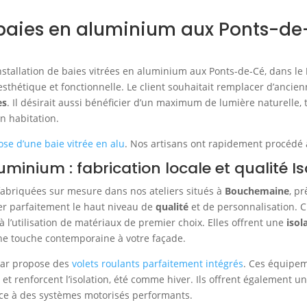
 baies en aluminium aux Ponts-de-
installation de baies vitrées en aluminium aux Ponts-de-Cé, dans le
 esthétique et fonctionnelle. Le client souhaitait remplacer d’ancie
es
. Il désirait aussi bénéficier d’un maximum de lumière naturelle, t
n habitation.
ose d’une baie vitrée en alu
. Nos artisans ont rapidement procédé à
uminium : fabrication locale et qualité Is
abriquées sur mesure dans nos ateliers situés à
Bouchemaine
, p
r parfaitement le haut niveau de
qualité
et de personnalisation. 
à l’utilisation de matériaux de premier choix. Elles offrent une
isol
une touche contemporaine à votre façade.
clar propose des
volets roulants parfaitement intégrés
. Ces équipem
 et renforcent l’isolation, été comme hiver. Ils offrent également un
râce à des systèmes motorisés performants.