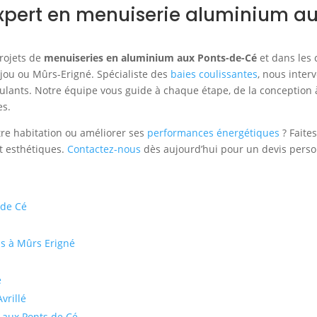
 expert en menuiserie aluminium 
rojets de
menuiseries en aluminium aux Ponts-de-Cé
et dans les 
njou ou Mûrs-Erigné. Spécialiste des
baies coulissantes
, nous inter
roulants. Notre équipe vous guide à chaque étape, de la conception 
es.
re habitation ou améliorer ses
performances énergétiques
? Faite
et esthétiques.
Contactez-nous
dès aujourd’hui pour un devis person
 de Cé
is à Mûrs Erigné
é
vrillé
e aux Ponts de Cé