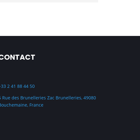
CONTACT
+33 2 41 88 44 50
5 Rue des Brunelleries Zac Brunelleries,
49080
Bouchemaine, France